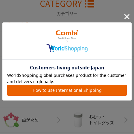
CATEGORY
カテゴリー
（コンビ）
ベビーカー
チャイルドシート
ベビーラック＆
抱っこひも
ベビーチェア
（子守帯）
哺乳びん関連
おしゃぶり
グッズ
おむつ・
歯がため
トイレグッズ