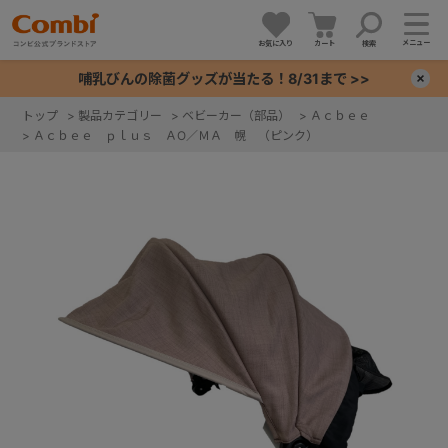
メニュー
お気に入り
カート
検索
哺乳びんの除菌グッズが当たる！8/31まで >>
×
トップ
>
製品カテゴリー
>
ベビーカー（部品）
>
Ａｃｂｅｅ
>
Ａｃｂｅｅ ｐｌｕｓ ＡO／ＭＡ 幌 （ピンク）
+
+
+
+