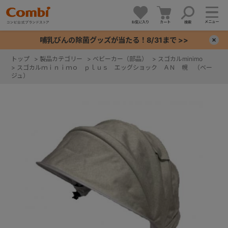
メニュー
お気に入り
カート
検索
哺乳びんの除菌グッズが当たる！8/31まで >>
×
トップ
>
製品カテゴリー
>
ベビーカー（部品）
>
スゴカルminimo
>
スゴカルｍｉｎｉｍｏ ｐｌｕｓ エッグショック ＡＮ 幌 （ベー
+
ジュ）
+
+
+