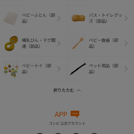
ベビーふとん（部
バス・トイレグッ
品）
ズ（部品）
哺乳びん・マグ関
ベビー食器（部
連（部品）
品）
ベビートイ（部
ペット用品（部
品）
品）
APP
コンビ 公式アカウント