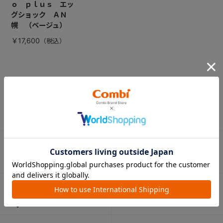
ｏ ｐｌｕｓ エッ
グショック ＡＮ
幌 （ベージュ）
￥17,600
CATEGORY
カテゴリー
（コンビ）
ベビーカー
チャイルドシート
ベビーラック＆
抱っこひも
ベビーチェア
（子守帯）