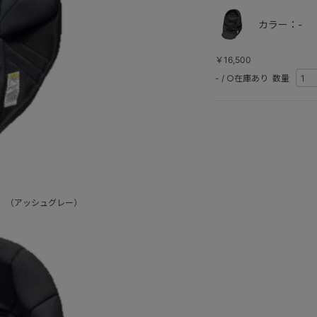
カラー：-
￥16,500
-
/
○在庫あり
数量
 （アッシュグレー）