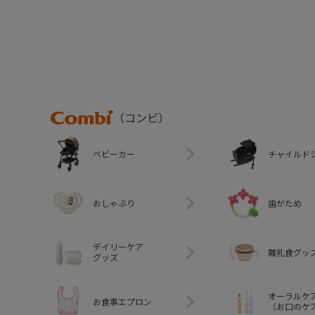
Combi
（コンビ）
ベビーカー
チャイルド
おしゃぶり
歯がため
デイリーケア
離乳食グッ
グッズ
オーラルケ
お食事エプロン
（お口のケ