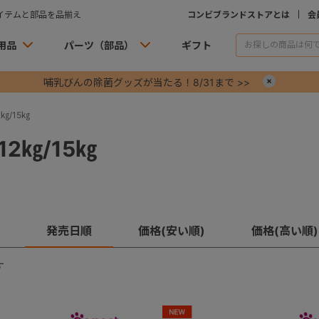
イテムと部品を品揃え
コンビブランドストアとは
会
用品
パーツ（部品）
ギフト
哺乳びんの除菌グッズが当たる！8/31まで >>
×
㎏/15㎏
2㎏/15㎏
発売日順
価格(安い順)
価格(高い順)
す