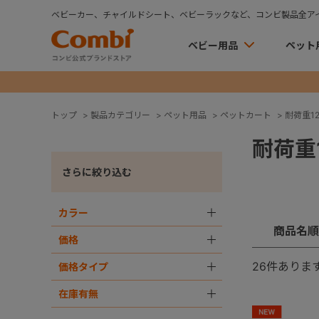
ベビーカー、チャイルドシート、ベビーラックなど、コンビ製品全ア
ベビー用品
ペット
トップ
>
製品カテゴリー
>
ペット用品
>
ペットカート
>
耐荷重12
耐荷重1
さらに絞り込む
カラー
＋
商品名順
価格
＋
26
件ありま
価格タイプ
＋
在庫有無
＋