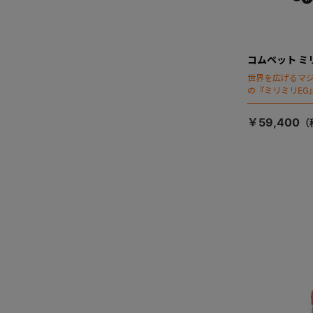
コムペット ミ
世界を広げるマ
の『ミリミリEG
「マジカルフォ
￥59,400