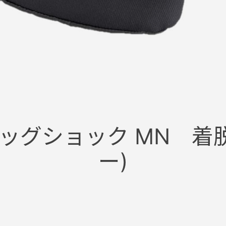
 エッグショック MN 
ー)