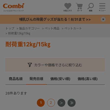
メニュー
お気に入り
カート
検索
哺乳びんの除菌グッズが当たる！8/31まで >>
×
トップ
>
製品カテゴリー
>
ペット用品
>
ペットカート
>
耐荷重12㎏/15㎏
+
耐荷重12㎏/15㎏
+
+
カラーや価格でさらに絞り込む
+
商品名順
発売日順
価格(安い順)
価格(高い順)
26
件あります
1
2