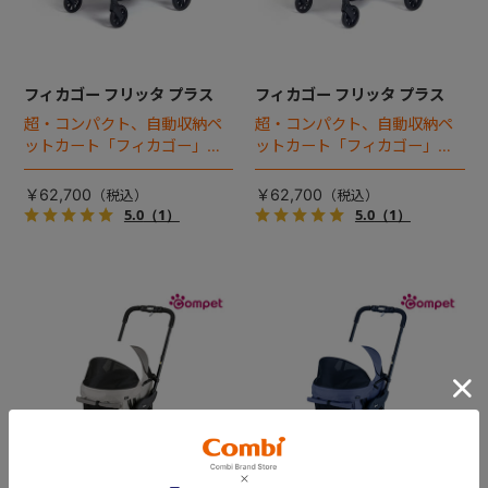
フィカゴー フリッタ プラス
フィカゴー フリッタ プラス
超・コンパクト、自動収納ペ
超・コンパクト、自動収納ペ
ットカート「フィカゴー」に
ットカート「フィカゴー」に
キャビン着脱タイプが新登
キャビン着脱タイプが新登
場！
場！
￥62,700
￥62,700
5.0
（1）
5.0
（1）