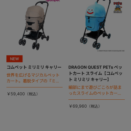
コムペット ミリミリ キャリー
DRAGON QUEST PETs ペッ
トカート スライム【コムペッ
世界を広げるマジカルペット
ト ミリミリ キャリー】
カート。着脱タイプの『ミリ
ミリ キャリー』 からアースカ
細部にまで遊びごころが詰ま
ラーが登場！
ったスライムのペットカー
￥59,400
ト。
￥69,960