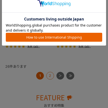
コムペット ミリミリライト ア
コムペット ミリミリライト ア
ルファ
ルファ
新色登場！幌はファスナー式
新色登場！幌はファスナー式
でラクラク開閉でき、ワンち
でラクラク開閉でき、ワンち
ゃんやネコちゃんの抜け出し
ゃんやネコちゃんの抜け出し
を防止！キャリー部前面にメ
を防止！キャリー部前面にメ
￥39,600
￥39,600
ッシュがプラスされた通気性
ッシュがプラスされた通気性
5.0
（2）
5.0
（2）
抜群の「ミリミリライト」シ
抜群の「ミリミリライト」シ
リーズです。
リーズです。
26
件あります
1
2
FEATURE
おすすめ特集