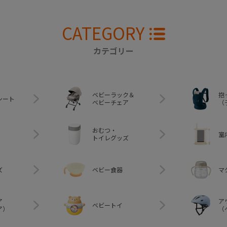
CATEGORY
カテゴリー
ベビーラック＆
抱
シート
ベビーチェア
（
おむつ・
室
トイレグッズ
ズ
ベビー食器
マ
ア
ア
ベビートイ
ア）
（