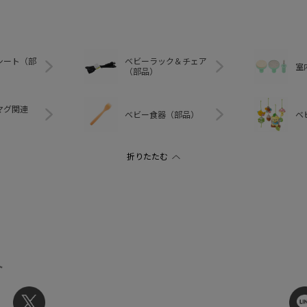
シート（部
ベビーラック＆チェア
室
（部品）
マグ関連
ベビー食器（部品）
ベ
ト