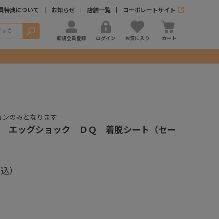
員特典について
お知らせ
店舗一覧
コーポレートサイト
検索
新規会員登録
ログイン
お気に入り
カート
ョンのみとなります
 エッグショック ＤＱ 着脱シート（セー