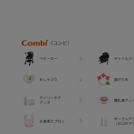
Combi
（コンビ）
ベビーカー
チャイルド
おしゃぶり
歯がため
デイリーケア
離乳食グッ
グッズ
オーラルケ
お食事エプロン
（お口のケ