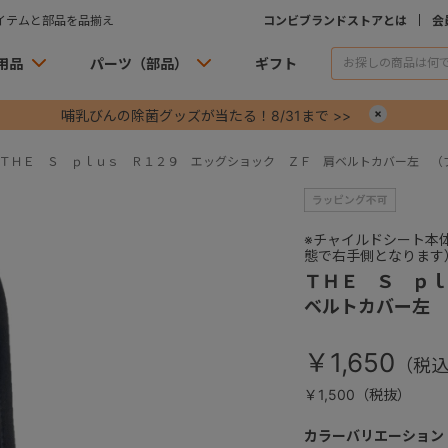
イテムと部品を品揃え
コンビブランドストアとは
会
用品
パーツ（部品）
ギフト
哺乳びんの除菌グッズが当たる！8/31まで >>
×
ＴＨＥ Ｓ ｐｌｕｓ Ｒ１２９ エッグショック ＺＦ 肩ベルトカバー左 （
※チャイルドシート本
態で右手側となります
ＴＨＥ Ｓ ｐｌ
ベルトカバー左 
￥1,650
￥1,500（税抜）
カラーバリエーション