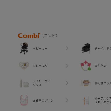
Combi
（コンビ）
ベビーカー
チャイルド
おしゃぶり
歯がため
デイリーケア
離乳食グッ
グッズ
オーラルケ
お食事エプロン
（お口のケ