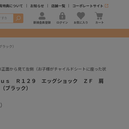
員特典について
お知らせ
店舗一覧
コーポレートサイト
検索
新規会員登録
ログイン
お気に入り
カート
ブラック）
体正面から見て左側（お子様がチャイルドシートに座った状
）
ｕｓ Ｒ１２９ エッグショック ＺＦ 肩
（ブラック）