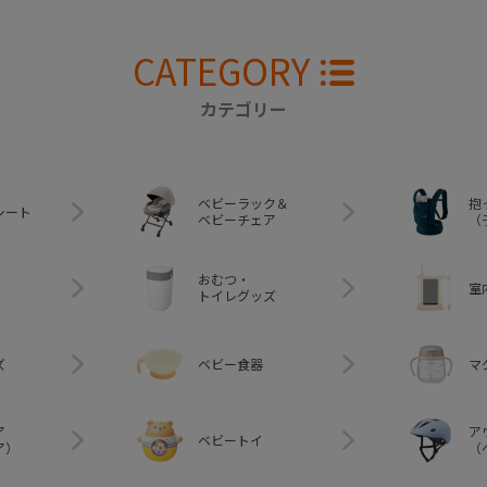
CATEGORY
カテゴリー
ベビーラック＆
抱
シート
ベビーチェア
（
おむつ・
室
トイレグッズ
ズ
ベビー食器
マ
ア
ア
ベビートイ
ア）
（