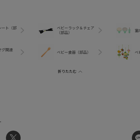
シート（部
ベビーラック＆チェア
室
（部品）
マグ関連
ベビー食器（部品）
ベ
ト