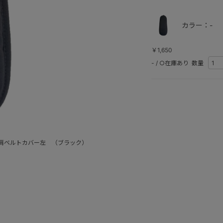
カラー：-
￥1,650
-
/
○在庫あり
数量
肩ベルトカバー左 （ブラック）