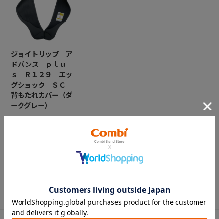
ジョイトリップ ア
ドバンス ｐｌｕ
ｓ Ｒ１２９ エッ
グショック ＳＣ
背もたれカバー（ダ
ークグレー）
￥6,600
CATEGORY
カテゴリー
（コンビ）