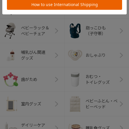
ベビーカー
チャイルドシート
ベビーラック＆
抱っこひも
ベビーチェア
（子守帯）
哺乳びん関連
おしゃぶり
グッズ
おむつ・
歯がため
トイレグッズ
ベビーふとん・ベ
室内グッズ
ビーベッド
デイリーケア
離乳食グッズ