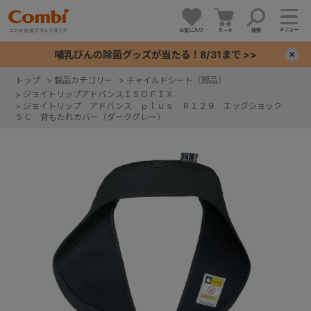
メニュー
お気に入り
カート
検索
哺乳びんの除菌グッズが当たる！8/31まで >>
×
トップ
>
製品カテゴリー
>
チャイルドシート（部品）
>
ジョイトリップアドバンスＩＳＯＦＩＸ
+
>
ジョイトリップ アドバンス ｐｌｕｓ Ｒ１２９ エッグショック
ＳＣ 背もたれカバー（ダークグレー）
+
+
+