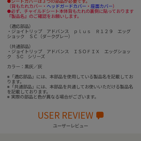
●シートカバーは３つの部品が必要です。
（背もたれカバー・
ヘッドガードカバー
・
座面カバー
）
●必ず、チャイルドシート本体背もたれの裏側に貼っております
『製品名』のご確認をお願いします。
（適応部品）
・ジョイトリップ アドバンス ｐｌｕｓ Ｒ１２９ エッグ
ショック ＳＣ（ダークグレー）
（共通部品）
・ジョイトリップ アドバンス ＩＳＯＦＩＸ エッグショッ
ク ＳC シリーズ
カラー：黒灰／灰
※「適応部品」には、本部品を使用している製品名を記載してお
ります。
※「共通部品」には、本部品を共通してお使いいただける製品名
を記載しております。
※ 実際の部品と色が異なる場合がございます。
USER REVIEW
ユーザーレビュー