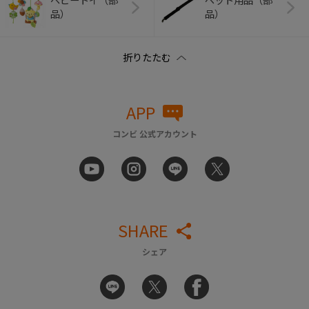
ベビートイ（部
ペット用品（部
品）
品）
APP
コンビ 公式アカウント
SHARE
シェア