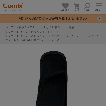
メニュー
お気に入り
カート
検索
哺乳びんの除菌グッズが当たる！8/31まで >>
×
トップ
>
製品カテゴリー
>
チャイルドシート（部品）
>
ジョイトリップアドバンスＩＳＯＦＩＸ
+
>
ジョイトリップ アドバンス ｐｒｅｍｉｕｍ Ｒ１２９ エッグショ
ック ＳＣ 肩ベルトカバー左（ブラック）
+
+
+