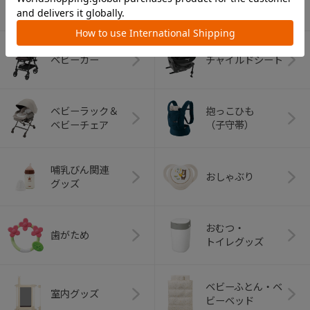
（コンビ）
ベビーカー
チャイルドシート
ベビーラック＆
抱っこひも
ベビーチェア
（子守帯）
哺乳びん関連
おしゃぶり
グッズ
おむつ・
歯がため
トイレグッズ
ベビーふとん・ベ
室内グッズ
ビーベッド