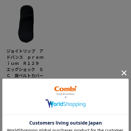
ジョイトリップ ア
ドバンス ｐｒｅｍ
ｉｕｍ Ｒ１２９
エッグショック Ｓ
Ｃ 肩ベルトカバー
左（ブラック）
￥2,200
CATEGORY
カテゴリー