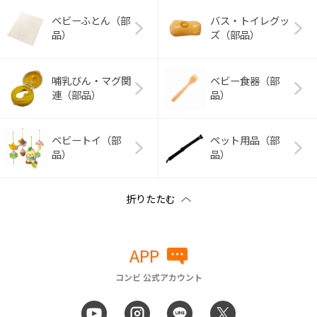
ベビーふとん（部
バス・トイレグッ
品）
ズ（部品）
哺乳びん・マグ関
ベビー食器（部
連（部品）
品）
ベビートイ（部
ペット用品（部
品）
品）
APP
コンビ 公式アカウント