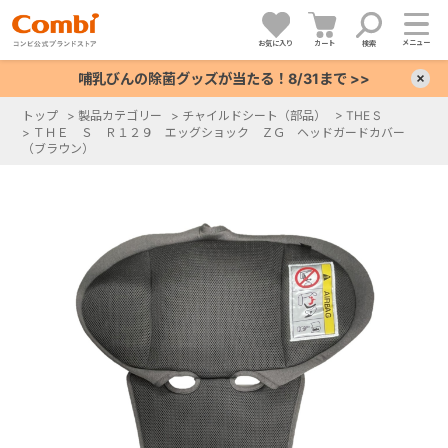
メニュー
お気に入り
カート
検索
哺乳びんの除菌グッズが当たる！8/31まで >>
×
トップ
>
製品カテゴリー
>
チャイルドシート（部品）
>
THE S
>
ＴＨＥ Ｓ Ｒ１２９ エッグショック ＺＧ ヘッドガードカバー
+
（ブラウン）
+
+
+