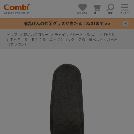
メニュー
お気に入り
カート
検索
哺乳びんの除菌グッズが当たる！8/31まで >>
×
トップ
>
製品カテゴリー
>
チャイルドシート（部品）
>
THE S
>
ＴＨＥ Ｓ Ｒ１２９ エッグショック ＺＧ 肩ベルトカバー左
+
（ブラウン）
+
+
+