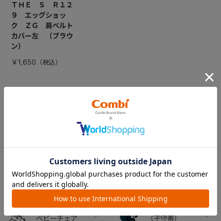
ＴＨＥ Ｓ Ｒ１２
９ エッグショッ
ク ＺＧ 肩ベルト
カバー左 （ブラウ
ン）
￥1,650
CATEGORY
カテゴリー
（コンビ）
ベビーカー
チャイルドシート
ベビーラック＆
抱っこひも
ベビーチェア
（子守帯）