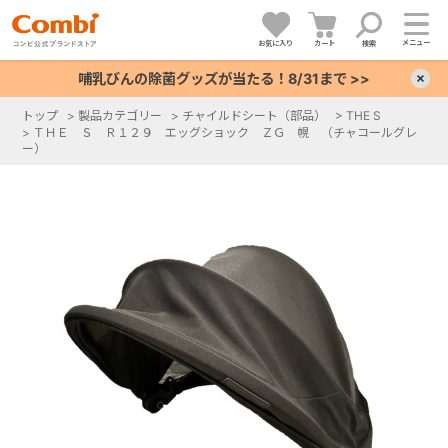
メニュー
お気に入り
カート
検索
哺乳びんの除菌グッズが当たる！8/31まで >>
×
トップ
>
製品カテゴリー
>
チャイルドシート（部品）
>
THE S
>
ＴＨＥ Ｓ Ｒ１２９ エッグショック ＺＧ 幌 （チャコールグレ
+
ー）
+
+
+