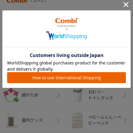
（コンビ）
ベビーカー
チャイルドシート
ベビーラック＆
抱っこひも
ベビーチェア
（子守帯）
哺乳びん関連
おしゃぶり
グッズ
おむつ・
歯がため
トイレグッズ
ベビーふとん・ベ
室内グッズ
ビーベッド