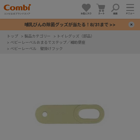
メニュー
お気に入り
カート
検索
哺乳びんの除菌グッズが当たる！8/31まで >>
×
トップ
>
製品カテゴリー
>
トイレグッズ（部品）
>
ベビーレーベルおまるでステップ／補助便座
+
>
ベビーレーベル 壁掛けフック
+
+
+