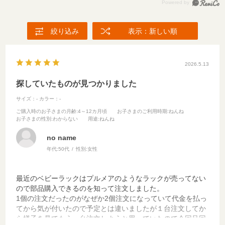
絞り込み
表示：新しい順
2026.5.13
探していたものが見つかりました
サイズ：-
カラー：-
ご購入時のお子さまの月齢
:4～12カ月頃
お子さまのご利用時期
:ねんね
お子さまの性別
:わからない
用途
:ねんね
no name
年代:
50代
性別:
女性
最近のベビーラックはプルメアのようなラックが売ってない
ので部品購入できるのを知って注文しました。
1個の注文だったのがなぜか2個注文になっていて代金を払っ
てから気が付いたので予定とは違いましたが１台注文してか
ら様子を見てもう一台注文しようと思っていたので今回足回