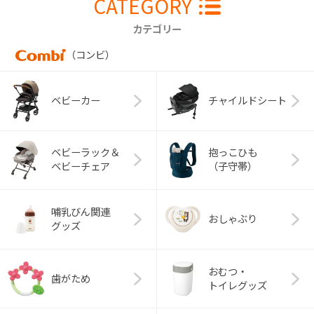
CATEGORY
カテゴリー
（コンビ）
ベビーカー
チャイルドシート
ベビーラック＆
抱っこひも
ベビーチェア
（子守帯）
哺乳びん関連
おしゃぶり
グッズ
おむつ・
歯がため
トイレグッズ