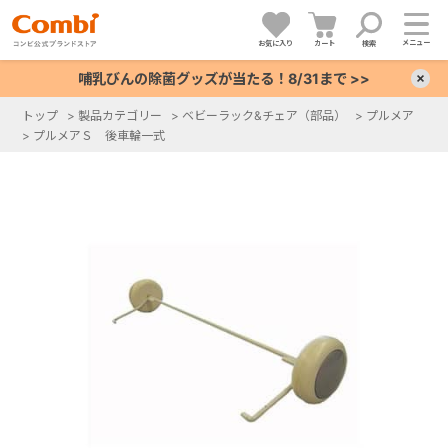
メニュー
お気に入り
カート
検索
哺乳びんの除菌グッズが当たる！8/31まで >>
×
トップ
>
製品カテゴリー
>
ベビーラック&チェア（部品）
>
プルメア
>
プルメアＳ 後車輪一式
+
+
+
+