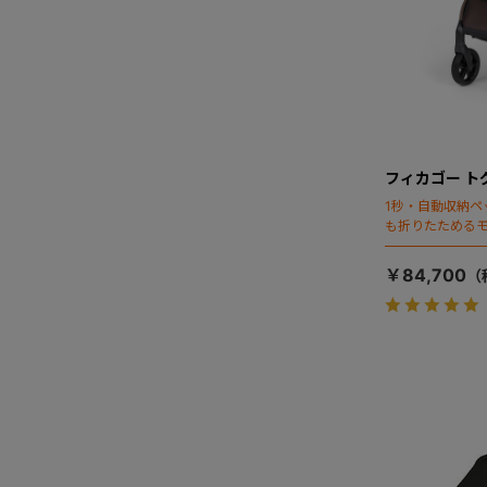
フィカゴー ト
1秒・自動収納ペ
も折りたためる
￥84,700