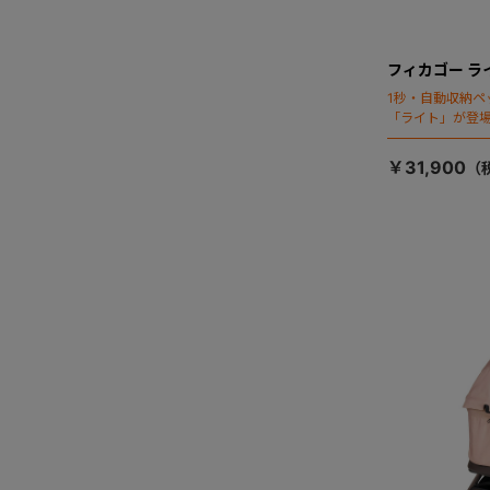
フィカゴー ラ
1秒・自動収納ペ
「ライト」が登
￥31,900