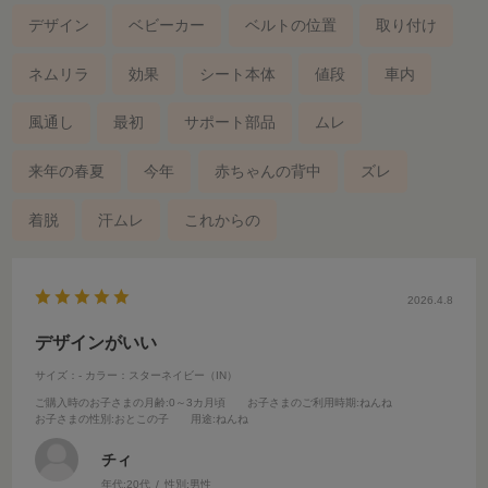
デザイン
ベビーカー
ベルトの位置
取り付け
ネムリラ
効果
シート本体
値段
車内
風通し
最初
サポート部品
ムレ
来年の春夏
今年
赤ちゃんの背中
ズレ
着脱
汗ムレ
これからの
2026.4.8
デザインがいい
サイズ：-
カラー：スターネイビー（IN）
ご購入時のお子さまの月齢
:0～3カ月頃
お子さまのご利用時期
:ねんね
お子さまの性別
:おとこの子
用途
:ねんね
チィ
年代:
20代
性別:
男性