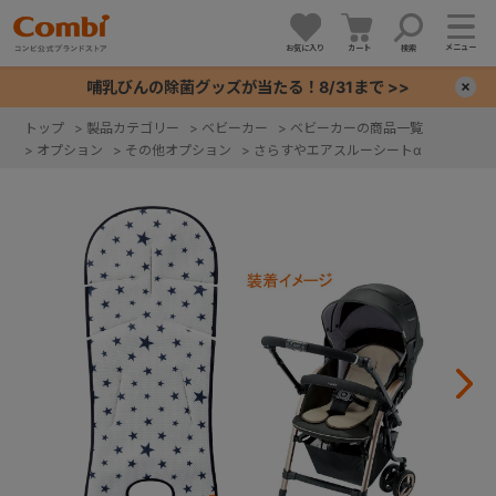
メニュー
お気に入り
カート
検索
哺乳びんの除菌グッズが当たる！8/31まで >>
×
トップ
>
製品カテゴリー
>
ベビーカー
>
ベビーカーの商品一覧
>
オプション
>
その他オプション
>
さらすやエアスルーシートα
+
+
+
+