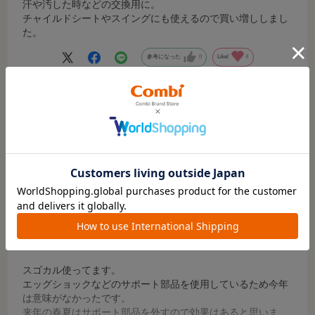
汗や汚した時などの交換用に。
チャイルドシートやスイングにも使えるので買い増ししまし
た。
参考になった
0
Like!
4
2023.12.11
純正品は良い
サイズ：-
カラー：トライアングルブラック（BK）
ご購入時のお子さまの月齢
:4～12カ月頃
お子さまの性別
:おんなの子
お客様の声
スゴカル使ってます。
エッグショックなどのサポート部品を使用しているため今年
は意味がなかったです。
来年の春夏はサポート部品を外すので効果はあると思いま