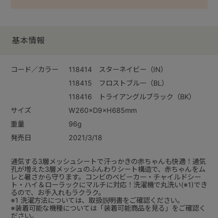
基本情報
コード／カラー
118414 スターネイビー（IN）
118415 フロストブルー（BL）
118416 トライアングルブラック（BK）
サイズ
W260×D9×H685mm
重量
96g
発売日
2021/3/18
通気する3層メッシュシートで汗っかきの赤ちゃんも快適！通気
孔が増えた3層メッシュのふんわりシート構造で、赤ちゃんをム
レと暑さから守ります。コンビのベビーカー・チャイルドシー
ト・ハイ＆ローラックにマルチに対応！洗濯機で丸洗い(※1)でき
るので、お手入れもラクラク。
※1 洗濯方法については、取扱説明書をご確認ください。
※装着可能な機種については「装着可能商品を見る」をご確認く
ださい。