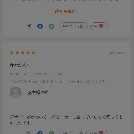
す。
洗濯後もすぐに乾きますし、純正品なので取り付けも簡単で
続きを読む
ずれません。
参考になった
0
Like!
7
2023.10.30
かわいい
サイズ：-
カラー：スターネイビー（IN）
ご購入時のお子さまの月齢
:0～3カ月頃
お子さまの性別
:おとこの子
お客様の声
デザインがかわいく、ベビーカーに合っていたので買ってよ
かったです。
参考になった
1
Like!
2