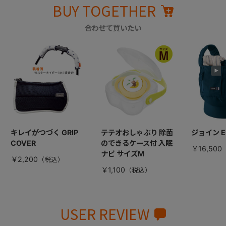
BUY TOGETHER
合わせて買いたい
キレイがつづく GRIP
テテオおしゃぶり 除菌
ジョイン E
COVER
のできるケース付 入眠
￥16,500
ナビ サイズM
￥2,200
￥1,100
USER REVIEW