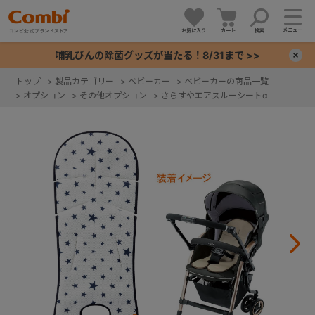
メニュー
お気に入り
カート
検索
哺乳びんの除菌グッズが当たる！8/31まで >>
×
トップ
>
製品カテゴリー
>
ベビーカー
>
ベビーカーの商品一覧
>
オプション
>
その他オプション
>
さらすやエアスルーシートα
+
+
+
+