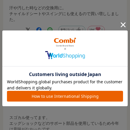
汗や汚した時などの交換用に。
チャイルドシートやスイングにも使えるので買い増ししまし
た。
参考になった
0
Like!
4
2023.12.11
純正品は良い
サイズ：-
カラー：トライアングルブラック（BK）
ご購入時のお子さまの月齢
:4～12カ月頃
お子さまの性別
:おんなの子
お客様の声
スゴカル使ってます。
エッグショックなどのサポート部品を使用しているため今年
は意味がなかったです。