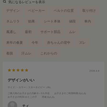
気になるレビューを表示
デザイン
ベビーカー
ベルトの位置
取り付け
ネムリラ
効果
シート本体
値段
車内
風通し
最初
サポート部品
ムレ
来年の春夏
今年
赤ちゃんの背中
ズレ
着脱
汗ムレ
これからの
2026.4.8
デザインがいい
サイズ：-
カラー：スターネイビー（IN）
ご購入時のお子さまの月齢
:0～3カ月頃
お子さまのご利用時期
:ねんね
お子さまの性別
:おとこの子
用途
:ねんね
チィ