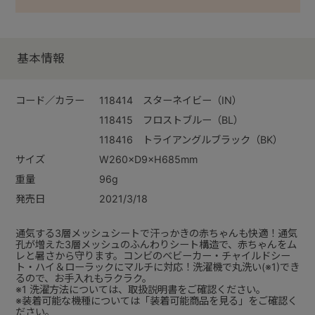
基本情報
コード／カラー
118414 スターネイビー（IN）
118415 フロストブルー（BL）
118416 トライアングルブラック（BK）
サイズ
W260×D9×H685mm
重量
96g
発売日
2021/3/18
通気する3層メッシュシートで汗っかきの赤ちゃんも快適！通気
孔が増えた3層メッシュのふんわりシート構造で、赤ちゃんをム
レと暑さから守ります。コンビのベビーカー・チャイルドシー
ト・ハイ＆ローラックにマルチに対応！洗濯機で丸洗い(※1)でき
るので、お手入れもラクラク。
※1 洗濯方法については、取扱説明書をご確認ください。
※装着可能な機種については「装着可能商品を見る」をご確認く
ださい。