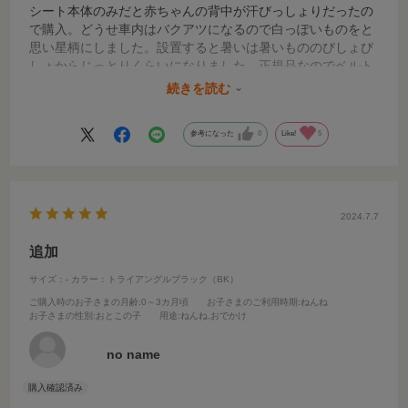
シート本体のみだと赤ちゃんの背中が汗びっしょりだったの
で購入。どうせ車内はバクアツになるので白っぽいものをと
思い星柄にしました。設置すると暑いは暑いもののびしょび
しょからじっとりくらいになりました。正規品なのでベルト
の位置もピッタリ、乗せてるだけなので時々ずれますが剥が
続きを読む
しやすいのでOKです。
参考になった
0
Like!
5
2024.7.7
追加
サイズ：-
カラー：トライアングルブラック（BK）
ご購入時のお子さまの月齢
:0～3カ月頃
お子さまのご利用時期
:ねんね
お子さまの性別
:おとこの子
用途
:ねんね,おでかけ
no name