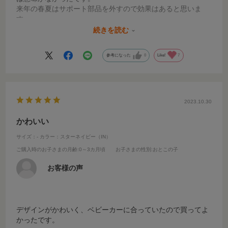
来年の春夏はサポート部品を外すので効果はあると思いま
す。
洗濯後もすぐに乾きますし、純正品なので取り付けも簡単で
続きを読む
ずれません。
参考になった
0
Like!
7
2023.10.30
かわいい
サイズ：-
カラー：スターネイビー（IN）
ご購入時のお子さまの月齢
:0～3カ月頃
お子さまの性別
:おとこの子
お客様の声
デザインがかわいく、ベビーカーに合っていたので買ってよ
かったです。