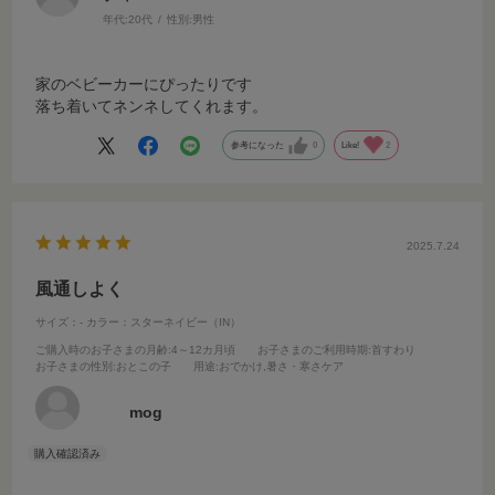
年代:
20代
性別:
男性
家のベビーカーにぴったりです
落ち着いてネンネしてくれます。
参考になった
0
Like!
2
2025.7.24
風通しよく
サイズ：-
カラー：スターネイビー（IN）
ご購入時のお子さまの月齢
:4～12カ月頃
お子さまのご利用時期
:首すわり
お子さまの性別
:おとこの子
用途
:おでかけ,暑さ・寒さケア
mog