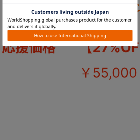
ートのセッ
送風ファ
ト。
て応援価格
【27%O
￥55,000