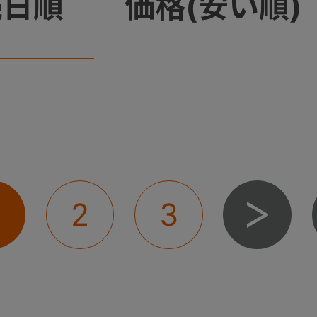
売日順
価格(安い順)
2
3