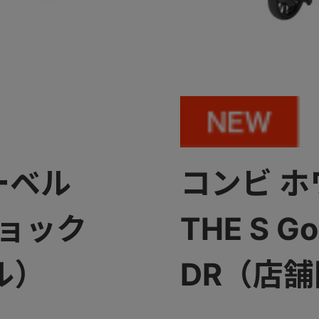
ーベル
コンビ 
ショック
THE S 
ル）
DR（店