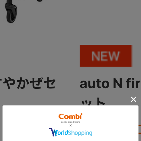
N・すやかぜセ
auto N 
ット
ビーカーと
オートク