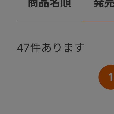
+
商品名順
発
47
件あります
1