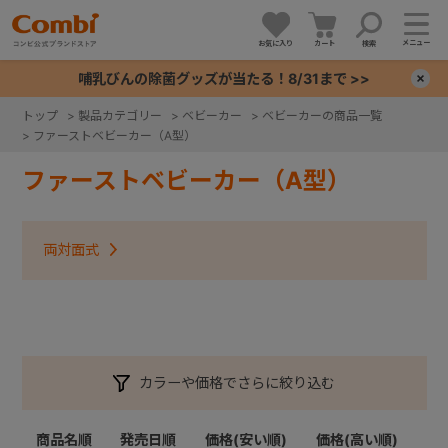
メニュー
お気に入り
カート
検索
哺乳びんの除菌グッズが当たる！8/31まで >>
×
トップ
>
製品カテゴリー
>
ベビーカー
>
ベビーカーの商品一覧
>
ファーストベビーカー（A型）
+
ファーストベビーカー（A型）
+
両対面式
+
+
カラーや価格でさらに絞り込む
商品名順
発売日順
価格(安い順)
価格(高い順)