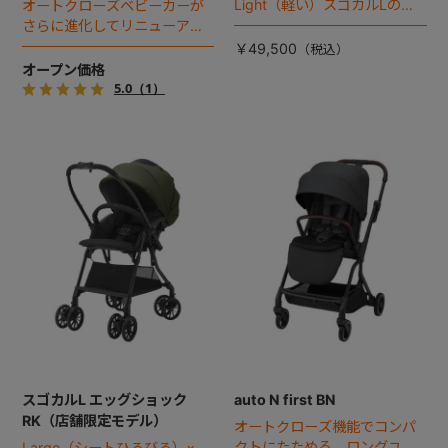
Light（軽い）スゴカルLのス
オートクローズベビーカーが
タンダードモデル。
さらに進化してリニューア
ル！
￥49,500
オープン価格
5.0
（1）
スゴカルL エッグショック
auto N first BN
RK（店舗限定モデル）
オートクローズ機能でコンパ
クトにたためる、ロングユー
Large（シートひろびろ）×