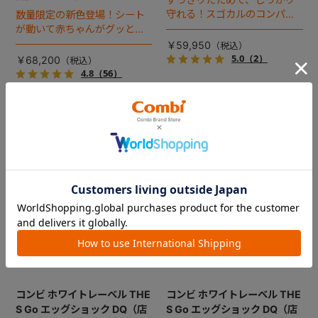
守れる！スゴカルのコンパク
数量限定の新色登場！シート
トモデル。
が動いて赤ちゃんがグッと近
付く、プレミアムベビーカ
￥59,950
ー。
5.0
（2）
￥68,200
4.8
（56）
コンビ ホワイトレーベル THE
コンビ ホワイトレーベル THE
S Go エッグショック DQ（店
S Go エッグショック DQ（店