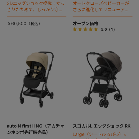
3Dエッグショック搭載！すっ
オートクローズベビーカーが
きりたためて、しっかり守れ
さらに進化してリニューア
る、スゴカルのコンパクトモ
ル！
デル。
￥60,500
オープン価格
5.0
（1）
auto N first II NC（アカチャ
スゴカルL エッグショック RK
ンホンポ先行販売品）
Large（シートひろびろ）×