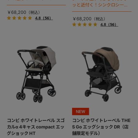
搭載プレミアムベビーカー。
ッと近付く！シンクロシート
搭載プレミアムベビーカー。
￥68,200
4.8
（56）
￥68,200
4.8
（56）
コンビ ホワイトレーベル スゴ
コンビ ホワイトレーベル THE
カルα 4キャス compact エッ
S Go エッグショック DR（店
グショック HT
舗限定モデル）