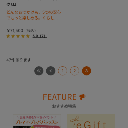
ク UJ
どんなおでかけも、5つの安心
でもっと楽しめる。くらし
に、気持ちに、余裕が生まれ
るプレミアムベビーカーで
￥71,500
す。
5.0
（7）
47
件あります
1
2
3
FEATURE
おすすめ特集