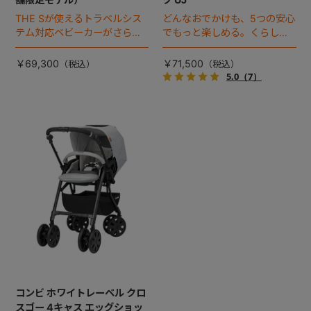
THE Sが使えるトラベルシス
どんなおでかけも、5つの安心
テム対応ベビーカーがさらに
でもっと楽しめる。くらし
進化！
に、気持ちに、余裕が生まれ
るプレミアムベビーカーで
￥69,300
￥71,500
す。
5.0
（7）
コンビ ホワイトレーベル クロ
スゴー 4キャス エッグショッ