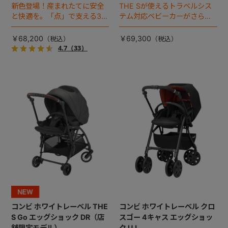
新色登場！産まれたてに安全
THE Sが使えるトラベルシス
と快適を。「点」で支える3D
テム対応ベビーカーがさらに
エッグショックを新搭載！マ
進化！
マにも赤ちゃんにも嬉しい機
￥68,200
￥69,300
能満載のオート4キャスベビー
4.7
（33）
カーです。
コンビ ホワイトレーベル THE
コンビ ホワイトレーベル クロ
S Go エッグショック DR（店
スゴー 4キャス エッグショッ
舗限定モデル）
ク UJ