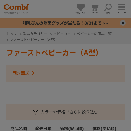
メニュー
お気に入り
カート
検索
哺乳びんの除菌グッズが当たる！8/31まで >>
×
トップ
>
製品カテゴリー
>
ベビーカー
>
ベビーカーの商品一覧
>
ファーストベビーカー（A型）
+
ファーストベビーカー（A型）
+
両対面式
+
+
カラーや価格でさらに絞り込む
商品名順
発売日順
価格(安い順)
価格(高い順)