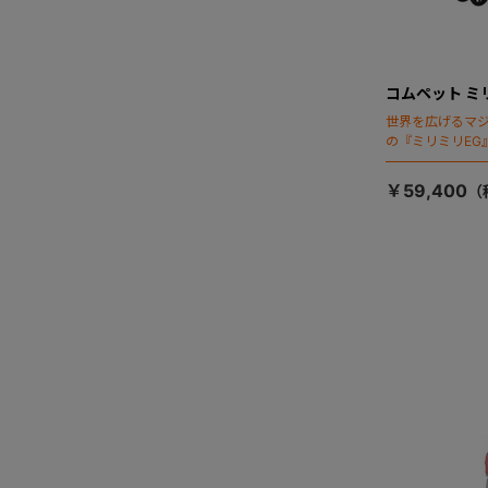
コムペット ミ
世界を広げるマ
の『ミリミリEG
「マジカルフォ
￥59,400