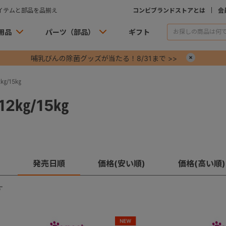
イテムと部品を品揃え
コンビブランドストアとは
会
用品
パーツ（部品）
ギフト
哺乳びんの除菌グッズが当たる！8/31まで >>
×
㎏/15㎏
2㎏/15㎏
発売日順
価格(安い順)
価格(高い順)
す