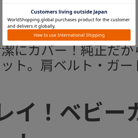
清潔にカバー！純正だか
ィット。肩ベルト・ガー
レイ！ベビー