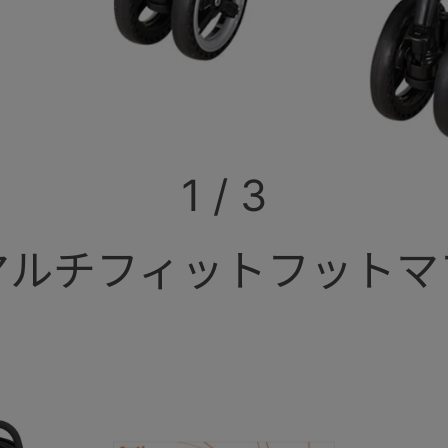
1
/
3
マルチフィットフットマ