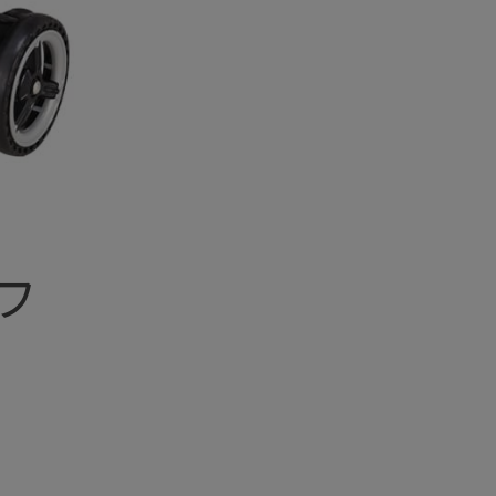
フ
フット