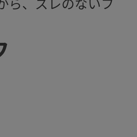
から、ズレのないフ
フ