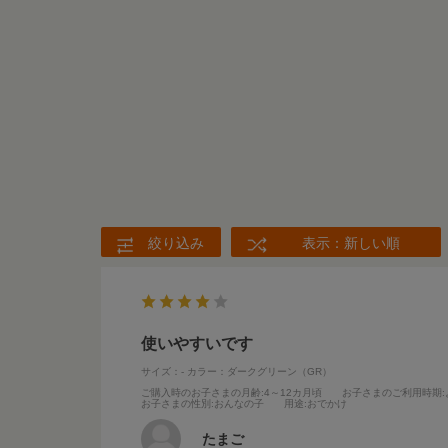
絞り込み
表示：新しい順
使いやすいです
サイズ：-
カラー：ダークグリーン（GR）
ご購入時のお子さまの月齢
:4～12カ月頃
お子さまのご利用時期
お子さまの性別
:おんなの子
用途
:おでかけ
たまご