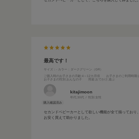
セカンドベビーカーとして、こちらを購入してみました
最高です！
サイズ：-
カラー：ダークグリーン（GR）
ご購入時のお子さまの月齢
:4～12カ月頃
お子さまのご利用時期
お子さまの性別
:おんなの子
用途
:おでかけ,遊ぶ
kitajimoon
年代:
30代
性別:
女性
セカンドベビーカーとして欲しい機能が全て揃っており
お安く買えて助かりました。