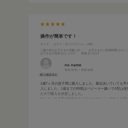
操作が簡単です！
サイズ：-
カラー：ダークグリーン（GR）
ご購入時のお子さまの月齢
:1才～
お子さまのご利用時期
:かけっ
お子さまの性別
:おとこの子
用途
:おでかけ
no name
年代:
30代
性別:
女性
1歳7ヶ月の息子用に購入しました。最近歩いていても
入しました。1歳までの時期はベビーカー嫌いでA型は
たので購入を決意しました。
ワンタッチ片手で操作できるのがとてもいいです！小回
りしていました。
今回ダークグリーンがお安くなっていたのでそちらにしま
デルとほぼ状態は同じなのに子育て応援価格で購入＆レ