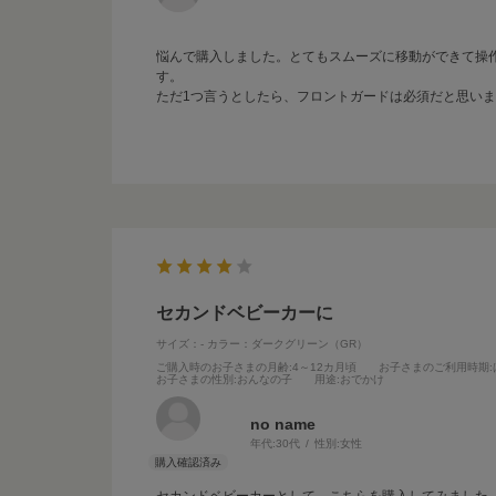
悩んで購入しました。とてもスムーズに移動ができて操
す。
ただ1つ言うとしたら、フロントガードは必須だと思い
セカンドベビーカーに
サイズ：-
カラー：ダークグリーン（GR）
ご購入時のお子さまの月齢
:4～12カ月頃
お子さまのご利用時期
お子さまの性別
:おんなの子
用途
:おでかけ
no name
年代:
30代
性別:
女性