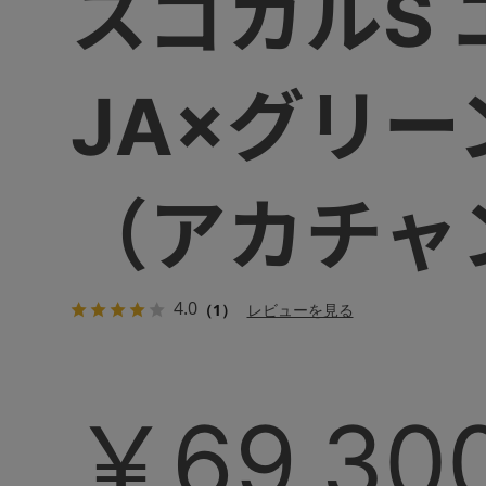
スゴカルS
JA×グリ
（アカチャ
4.0
（1）
レビューを見る
￥69,30