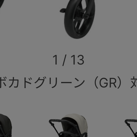
1
/
13
ボカドグリーン（GR）