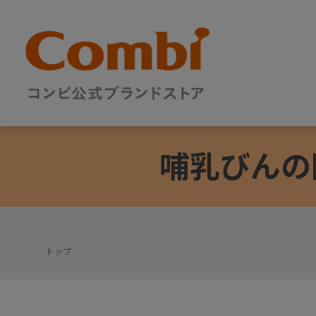
哺乳びんの
トップ
+