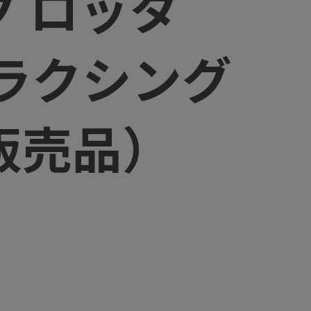
ク ロッタ
リラクシング
販売品）