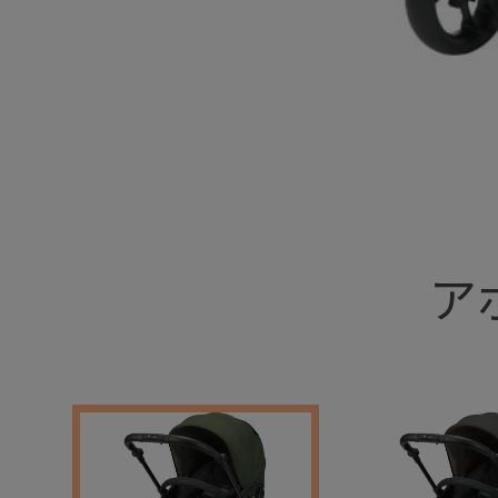
+
ア
+