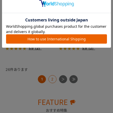
コムペット ミリミリライト ア
コムペット ミリミリライト ア
ルファ
ルファ
新色登場！幌はファスナー式
新色登場！幌はファスナー式
でラクラク開閉でき、ワンち
でラクラク開閉でき、ワンち
ゃんやネコちゃんの抜け出し
ゃんやネコちゃんの抜け出し
を防止！キャリー部前面にメ
を防止！キャリー部前面にメ
￥39,600
￥39,600
ッシュがプラスされた通気性
ッシュがプラスされた通気性
5.0
（2）
5.0
（2）
抜群の「ミリミリライト」シ
抜群の「ミリミリライト」シ
リーズです。
リーズです。
26
件あります
1
2
FEATURE
おすすめ特集