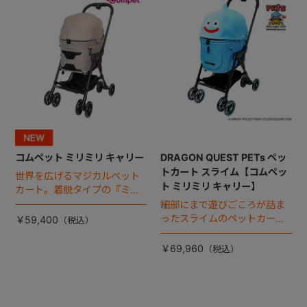
コムペット ミリミリ キャリー
DRAGON QUEST PETs ペッ
トカート スライム【コムペッ
世界を広げるマジカルペット
ト ミリミリ キャリー】
カート。着脱タイプの『ミリ
ミリ キャリー』 からアースカ
細部にまで遊びごころが詰ま
ラーが登場！
ったスライムのペットカー
￥59,400
ト。
￥69,960