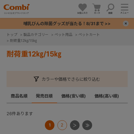
メニュー
お気に入り
カート
検索
哺乳びんの除菌グッズが当たる！8/31まで >>
×
トップ
>
製品カテゴリー
>
ペット用品
>
ペットカート
>
耐荷重12㎏/15㎏
+
耐荷重12㎏/15㎏
+
+
カラーや価格でさらに絞り込む
+
商品名順
発売日順
価格(安い順)
価格(高い順)
26
件あります
1
2