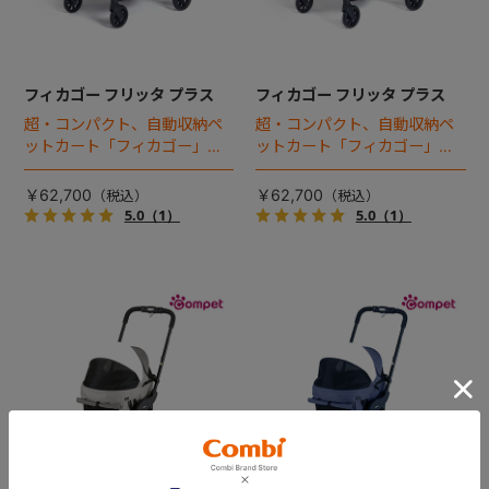
フィカゴー フリッタ プラス
フィカゴー フリッタ プラス
超・コンパクト、自動収納ペ
超・コンパクト、自動収納ペ
ットカート「フィカゴー」に
ットカート「フィカゴー」に
キャビン着脱タイプが新登
キャビン着脱タイプが新登
場！
場！
￥62,700
￥62,700
5.0
（1）
5.0
（1）