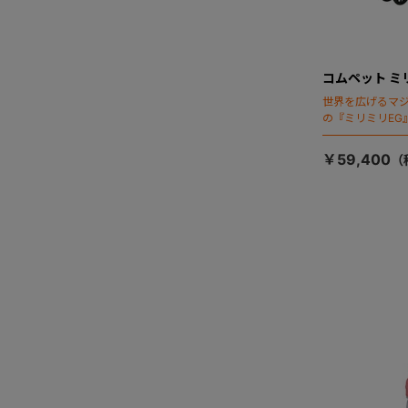
コムペット ミ
世界を広げるマ
の『ミリミリEG
「マジカルフォ
￥59,400