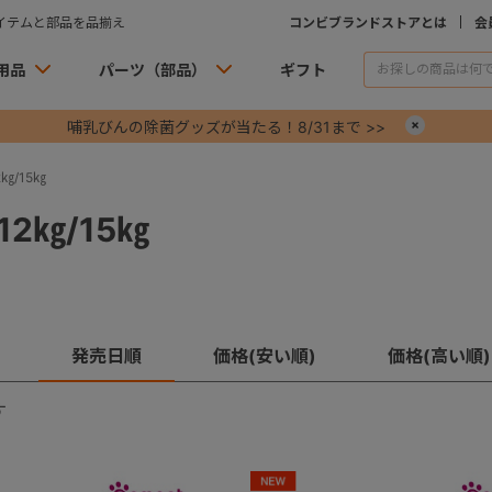
イテムと部品を品揃え
コンビブランドストアとは
会
用品
パーツ（部品）
ギフト
哺乳びんの除菌グッズが当たる！8/31まで >>
×
㎏/15㎏
2㎏/15㎏
発売日順
価格(安い順)
価格(高い順)
す