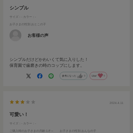
シンプル
サイズ：-
カラー：-
お子さまの性別
:おとこの子
お客様の声
シンプルだけどかわいくて気に入りした！
保育園で歯磨きの時のコップにします。
参考になった
0
Like!
0
2024.4.11
可愛い！
サイズ：-
カラー：-
ご購入時のお子さまの月齢
:1才～
お子さまの性別
:おんなの子