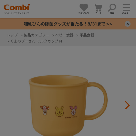
メニュー
お気に入り
カート
検索
哺乳びんの除菌グッズが当たる！8/31まで >>
×
トップ
>
製品カテゴリー
>
ベビー食器
>
単品食器
>
くまのプーさん ミルクカップ N
+
+
+
+