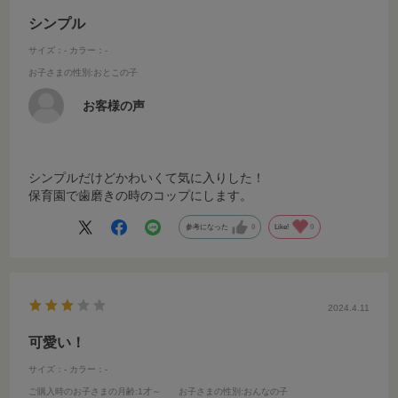
シンプル
サイズ：-
カラー：-
お子さまの性別
:おとこの子
お客様の声
シンプルだけどかわいくて気に入りした！
保育園で歯磨きの時のコップにします。
参考になった
0
Like!
0
2024.4.11
可愛い！
サイズ：-
カラー：-
ご購入時のお子さまの月齢
:1才～
お子さまの性別
:おんなの子