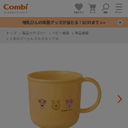
メニュー
お気に入り
カート
検索
哺乳びんの除菌グッズが当たる！8/31まで >>
×
トップ
>
製品カテゴリー
>
ベビー食器
>
単品食器
>
くまのプーさん ミルクカップ N
+
+
+
+