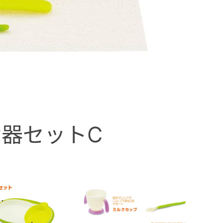
食器セットC
ベ