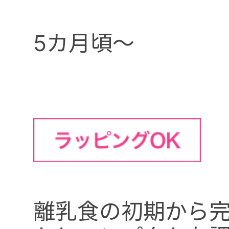
5カ月頃～
離乳食の初期から