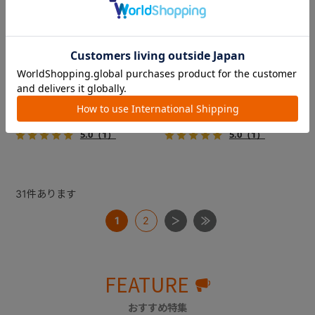
フィカゴー アジャイル 2
フィカゴー アジャイル 2
『FikaGO（フィカゴー）』か
『FikaGO（フィカゴー）』か
ら待望の中型犬向け『アジャ
ら待望の中型犬向け『アジャ
イル２』 登場！耐荷重30kg
イル２』 登場！耐荷重30kg
で、しかも1秒・自動収納機能
で、しかも1秒・自動収納機能
￥69,300
￥69,300
搭載！！
搭載！！
5.0
（1）
5.0
（1）
31
件あります
1
2
FEATURE
おすすめ特集