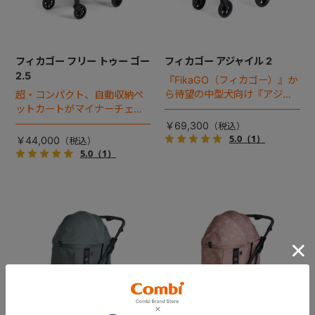
フィカゴー フリー トゥー ゴー
フィカゴー アジャイル 2
2.5
『FikaGO（フィカゴー）』か
ら待望の中型犬向け『アジャ
超・コンパクト、自動収納ペ
イル２』 登場！耐荷重30kg
ットカートがマイナーチェン
で、しかも1秒・自動収納機能
ジ！
￥69,300
搭載！！
5.0
（1）
￥44,000
5.0
（1）