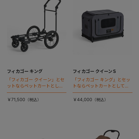
フィカゴー キング
フィカゴー クイーンＳ
「フィカゴー クイーン」とセ
「フィカゴー キング」とセッ
ットならペットカートとして
トならペットカートとしても
使える、耐荷重50kgの大型犬
使える、耐荷重30㎏の中～大
向け車体登場！
型犬向けケージが登場！
￥71,500
￥44,000