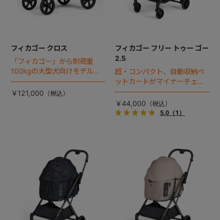
フィカゴー クロス
フィカゴー フリー トゥー ゴー
2.5
「フィカゴー」から耐荷重
100kgの大型犬向けモデルが
超・コンパクト、自動収納ペ
登場。
ットカートがマイナーチェン
ジ！
￥121,000
￥44,000
5.0
（1）