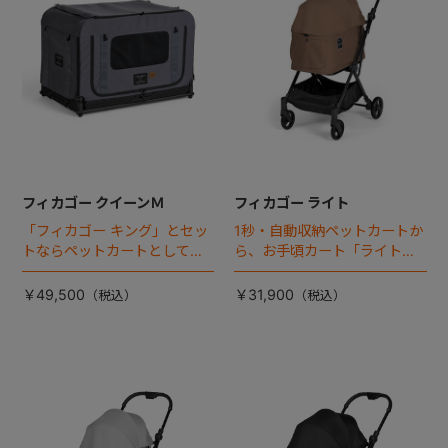
フィカゴー クイーンＭ
フィカゴー ライト
「フィカゴー キング」とセッ
1秒・自動収納ペットカートか
トならペットカートとしても
ら、お手頃カート「ライト」
使える、耐荷重50㎏の大型犬
が登場！
向けケージが登場！
￥49,500
￥31,900