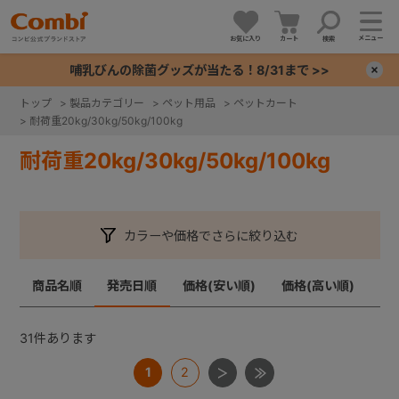
メニュー
お気に入り
カート
検索
哺乳びんの除菌グッズが当たる！8/31まで >>
×
トップ
>
製品カテゴリー
>
ペット用品
>
ペットカート
>
耐荷重20kg/30kg/50kg/100kg
+
耐荷重20kg/30kg/50kg/100kg
+
+
カラーや価格でさらに絞り込む
+
商品名順
発売日順
価格(安い順)
価格(高い順)
31
件あります
1
2