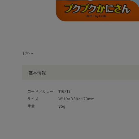
1才～
基本情報
コード／カラー
116713
サイズ
W110×D30×H70mm
重量
35g