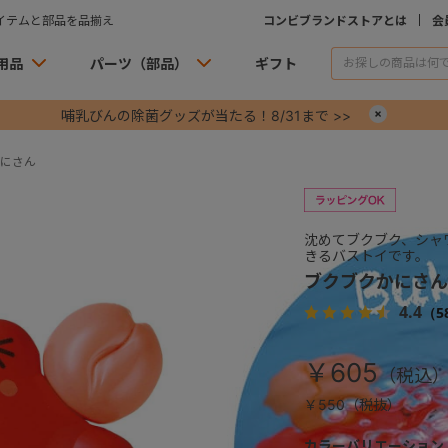
イテムと部品を品揃え
コンビブランドストアとは
会
用品
パーツ（部品）
ギフト
哺乳びんの除菌グッズが当たる！8/31まで >>
×
にさん
沈めてブクブク、シャ
きるバストイです。
ブクブクかにさん
4.4
（5
￥605
￥550（税抜）
カラーバリエーション