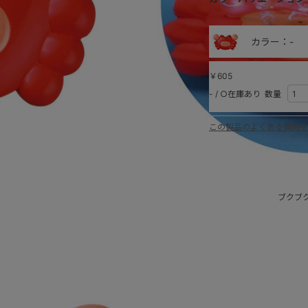
カラー：-
￥605
-
/
○在庫あり
数量
この製品のよくある質問を
ブクブ