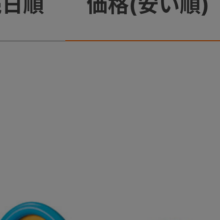
売日順
価格(安い順)