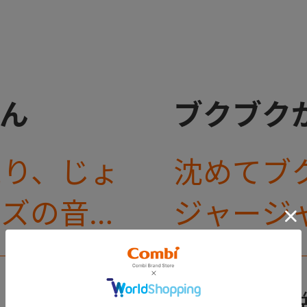
ん
ブクブク
たり、じょ
沈めてブ
スズの音が
ジャージ
ピュ♪色
バストイ
￥605