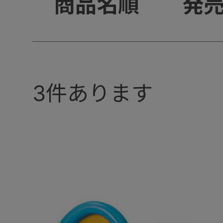
+
商品名順
発
3
件あります