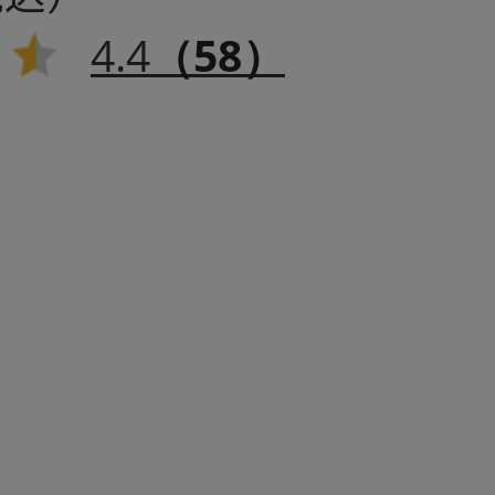
4.4
（58）