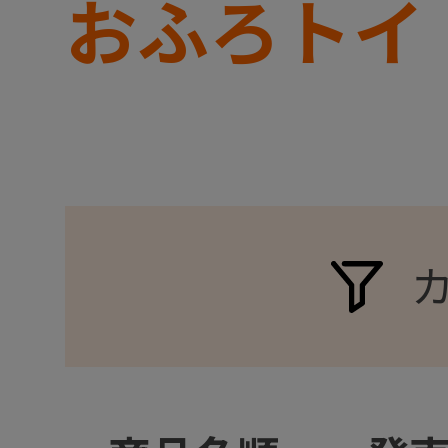
おふろトイ
+
+