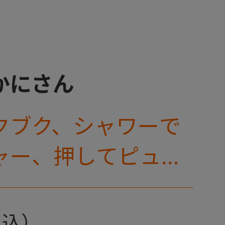
かにさん
クブク、シャワーで
ャー、押してピュッ
々な水遊びができる
です。