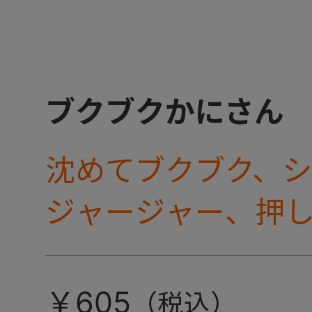
ブクブクかにさん
沈めてブクブク、
ジャージャー、押
ピュ♪色々な水遊
バストイです。
￥605