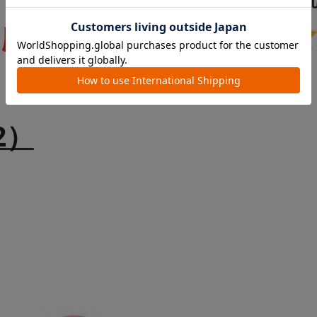
て応援価格
2）