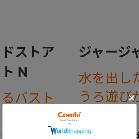
ンドストア
ジャージ
ト N
水を出し
うろ遊び
きるバスト
鳴るバス
。
￥605