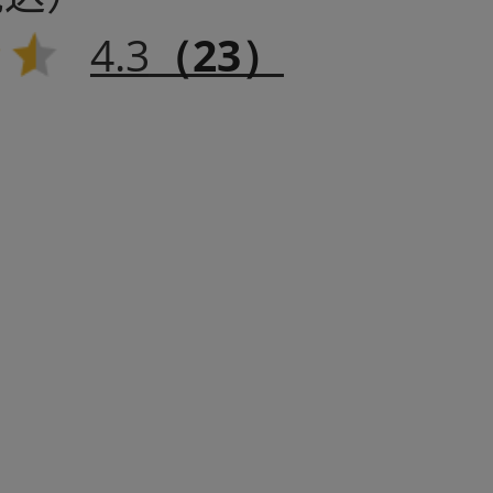
4.3
（23）