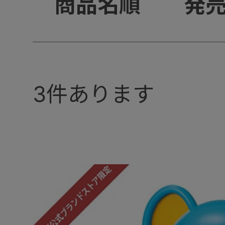
+
商品名順
発
3
件あります