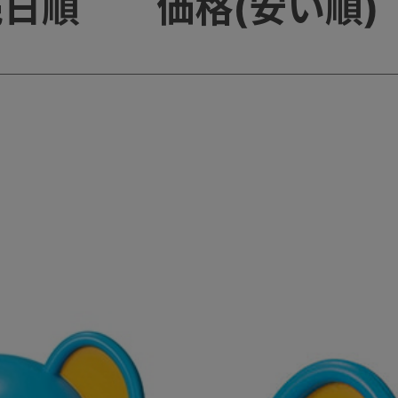
売日順
価格(安い順)