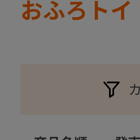
おふろトイ
+
+