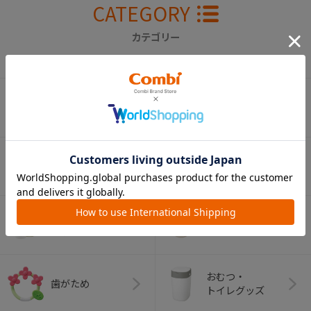
CATEGORY
カテゴリー
（コンビ）
ベビーカー
チャイルドシート
ベビーラック＆
抱っこひも
ベビーチェア
（子守帯）
哺乳びん関連
おしゃぶり
グッズ
おむつ・
歯がため
トイレグッズ