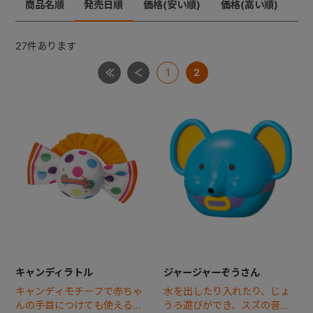
商品名順
発売日順
価格(安い順)
価格(高い順)
+
27
件あります
1
2
+
キャンディラトル
ジャージャーぞうさん
キャンディモチーフで赤ちゃ
水を出したり入れたり、じょ
んの手首につけても使えるラ
うろ遊びができ、スズの音が