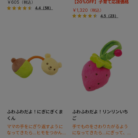
バストイです。
びにカサカサ音や鈴のリンリ
【20%OFF】子育て応援価格
￥605
ン音がするトイ。
4.4
（58）
￥1,320
4.5
（23）
ふわふわだよ！にぎにぎくま
ふわふわだよ！リンリンいち
くん
ご
ママの手をにぎり返すように
手でものをさわりたがるよう
なってきたら…ヒモをつかん
になってきたら…にぎって、