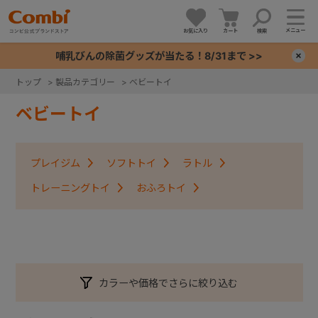
メニュー
お気に入り
カート
検索
哺乳びんの除菌グッズが当たる！8/31まで >>
×
トップ
>
製品カテゴリー
>
ベビートイ
+
ベビートイ
+
プレイジム
ソフトトイ
ラトル
+
トレーニングトイ
おふろトイ
+
カラーや価格でさらに絞り込む