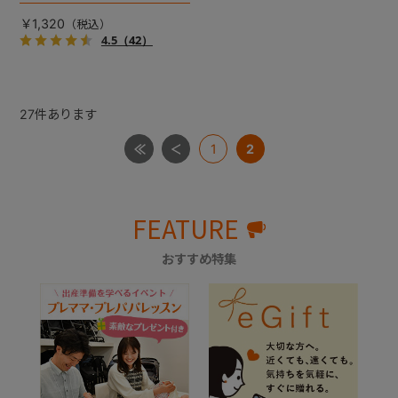
生まれた、鈴音とレジ袋のカ
サカサ音が楽しめる布製ト
￥1,320
イ。
4.5
（42）
27
件あります
1
2
FEATURE
おすすめ特集