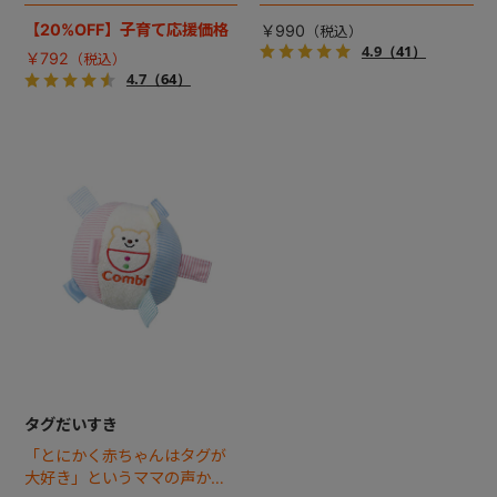
で、しっかりふって、にぎ
ふって、にぎる・きく感覚の
る・きく感覚のトレーニン
トレーニング。
【20%OFF】子育て応援価格
￥990
グ。
4.9
（41）
￥792
4.7
（64）
タグだいすき
「とにかく赤ちゃんはタグが
大好き」というママの声から