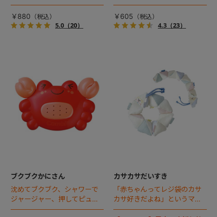
トル。振ると鈴の音、左右の
鳴るバストイです。
フリルはカサカサ音がしま
￥880
￥605
す。
5.0
（20）
4.3
（23）
ブクブクかにさん
カサカサだいすき
沈めてブクブク、シャワーで
「赤ちゃんってレジ袋のカサ
ジャージャー、押してピュッ
カサ好きだよね」というママ
ピュ♪色々な水遊びができる
の声から生まれた、動かすた