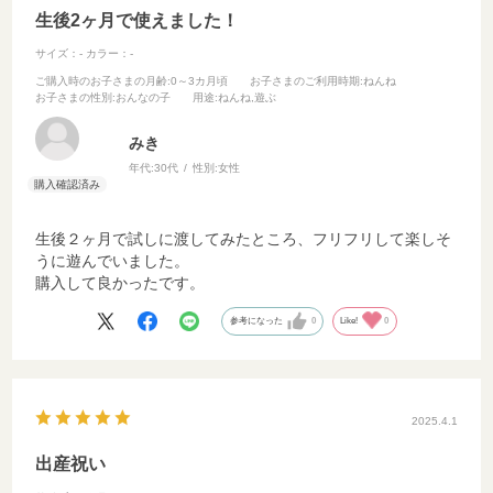
生後2ヶ月で使えました！
サイズ：-
カラー：-
ご購入時のお子さまの月齢
:0～3カ月頃
お子さまのご利用時期
:ねんね
お子さまの性別
:おんなの子
用途
:ねんね,遊ぶ
みき
年代:
30代
性別:
女性
生後２ヶ月で試しに渡してみたところ、フリフリして楽しそ
うに遊んでいました。
購入して良かったです。
参考になった
0
Like!
0
2025.4.1
出産祝い