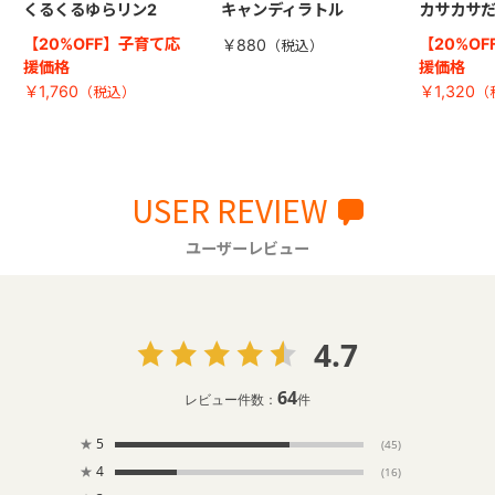
くるくるゆらリン2
キャンディラトル
カサカサ
【20%OFF】子育て応
【20%O
￥880
援価格
援価格
￥1,760
￥1,320
USER REVIEW
ユーザーレビュー
4.7
64
レビュー件数：
件
★
5
(45)
★
4
(16)