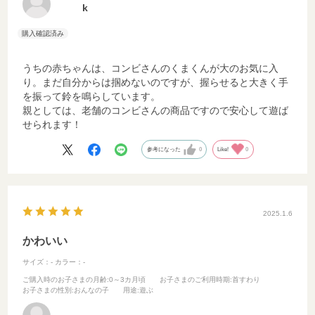
k
うちの赤ちゃんは、コンビさんのくまくんが大のお気に入
り。まだ自分からは掴めないのですが、握らせると大きく手
を振って鈴を鳴らしています。
親としては、老舗のコンビさんの商品ですので安心して遊ば
せられます！
参考になった
0
Like!
0
2025.1.6
かわいい
サイズ：-
カラー：-
ご購入時のお子さまの月齢
:0～3カ月頃
お子さまのご利用時期
:首すわり
お子さまの性別
:おんなの子
用途
:遊ぶ