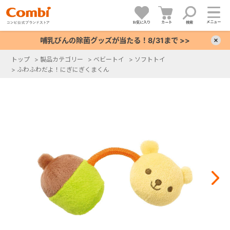
メニュー
お気に入り
カート
検索
哺乳びんの除菌グッズが当たる！8/31まで >>
×
トップ
>
製品カテゴリー
>
ベビートイ
>
ソフトトイ
>
ふわふわだよ！にぎにぎくまくん
+
+
+
+