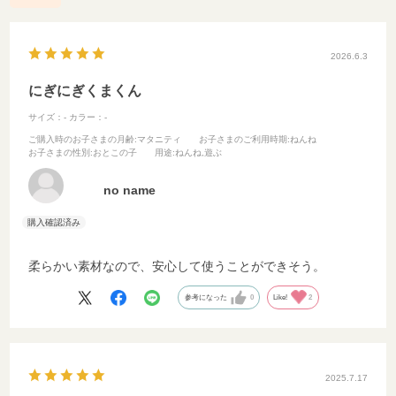
2026.6.3
にぎにぎくまくん
サイズ：-
カラー：-
ご購入時のお子さまの月齢
:マタニティ
お子さまのご利用時期
:ねんね
お子さまの性別
:おとこの子
用途
:ねんね,遊ぶ
no name
柔らかい素材なので、安心して使うことができそう。
参考になった
0
Like!
2
2025.7.17