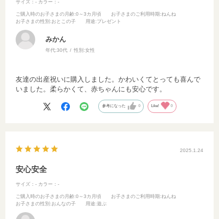
サイズ：-
カラー：-
ご購入時のお子さまの月齢
:0～3カ月頃
お子さまのご利用時期
:ねんね
お子さまの性別
:おとこの子
用途
:プレゼント
みかん
年代:
30代
性別:
女性
友達の出産祝いに購入しました。かわいくてとっても喜んで
いました。柔らかくて、赤ちゃんにも安心です。
参考になった
0
Like!
0
2025.1.24
安心安全
サイズ：-
カラー：-
ご購入時のお子さまの月齢
:0～3カ月頃
お子さまのご利用時期
:ねんね
お子さまの性別
:おんなの子
用途
:遊ぶ