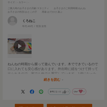
サイズ：-
カラー：-
ご購入時のお子さまの月齢
:マタニティ
お子さまのご利用時期
:ねんね
お子さまの性別
:おとこの子
用途
:おでかけ,遊ぶ
くろねこ
年代:
40代
性別:
女性
ねんねの時期から握って遊んでいます。木でできているので
口に入れても安心感があります。外出時に紐をつけて持って
出られるので、家でも外でも重宝しています。1歳になった
今でも、かじったり、振ったり、カラフルな木のパーツを指
続きを読む
で触って回したりと長く使えています。
参考になった
2
Like!
3