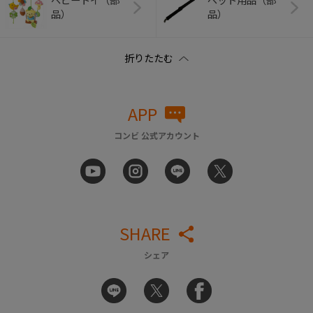
ベビートイ（部
ペット用品（部
品）
品）
APP
コンビ 公式アカウント
SHARE
シェア