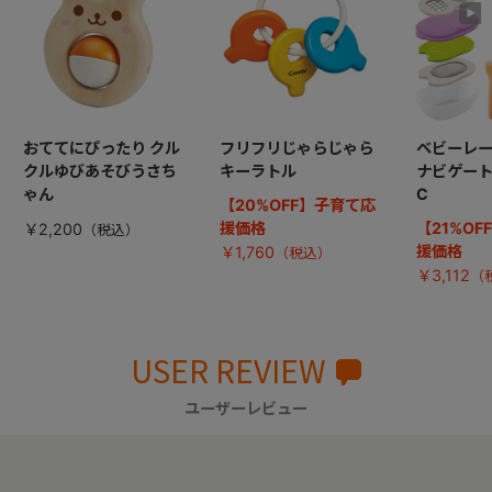
おててにぴったり クル
フリフリじゃらじゃら
ベビーレー
クルゆびあそびうさち
キーラトル
ナビゲー
ゃん
C
【20%OFF】子育て応
援価格
【21%O
￥2,200
援価格
￥1,760
￥3,112
USER REVIEW
ユーザーレビュー