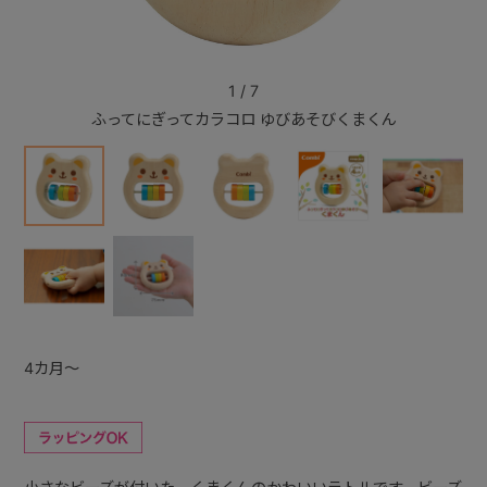
+
1
/
7
ふってにぎってカラコロ ゆびあそびくまくん
+
4カ月～