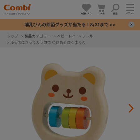
メニュー
お気に入り
カート
検索
哺乳びんの除菌グッズが当たる！8/31まで >>
×
トップ
>
製品カテゴリー
>
ベビートイ
>
ラトル
>
ふってにぎってカラコロ ゆびあそびくまくん
+
+
+
+