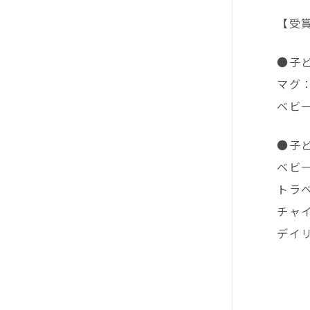
【受
●子
マグ
ベビ
●子
ベビ
トラ
チャ
デイ