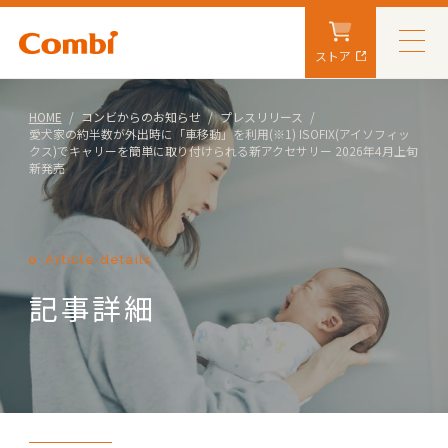
ストア
HOME
コンビからのお知らせ
プレスリリース
愛犬家の約半数が外出時に「車移動」を利用(※1) ISOFIX(アイソフィッ
クス)でキャリーを簡単に取り付けられる新アクセサリー 2026年4月上旬
新発売
Article details
記事詳細