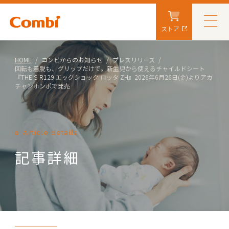
ストア
HOME
コンビからのお知らせ
プレスリリース
回転も着脱も、グリップだけで。新生児から使えるチャイルドシート
『THE S R129 エッグショック ロッタ ZH』2026年6月26日(金)よりアカ
チャンホンポで発売
Article details
記事詳細