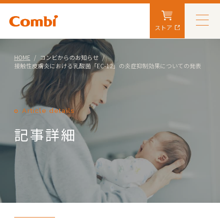
ストア
HOME
コンビからのお知らせ
接触性皮膚炎における乳酸菌「EC-12」の炎症抑制効果についての発表
Article details
記事詳細