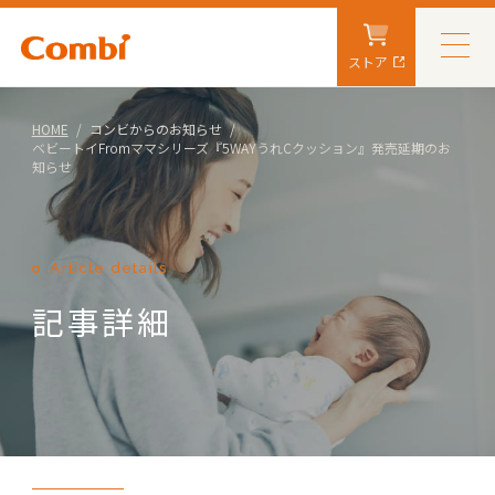
ストア
HOME
コンビからのお知らせ
ベビートイFromママシリーズ『5WAYうれCクッション』発売延期のお
知らせ
Article details
記事詳細