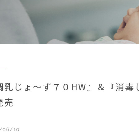
調乳じょ〜ず７０HW』＆『消毒
発売
/06/10