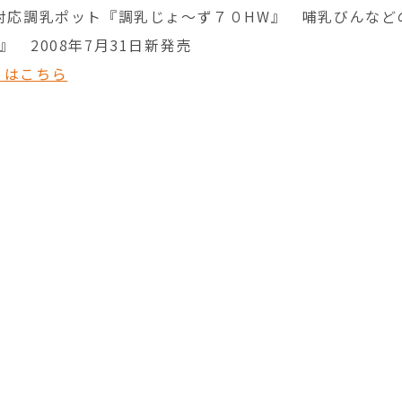
℃対応調乳ポット『調乳じょ〜ず７０HW』 哺乳びんな
』 2008年7月31日新発売
くはこちら