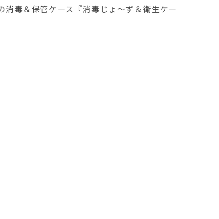
どの消毒＆保管ケース『消毒じょ〜ず＆衛生ケー