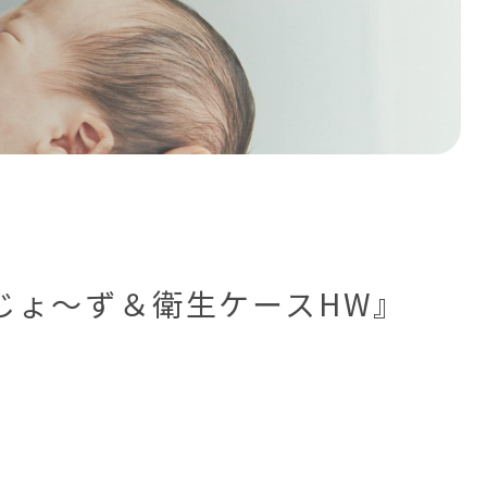
じょ〜ず＆衛生ケースHW』