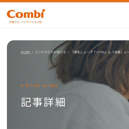
HOME
コンビからのお知らせ
『調乳じょ〜ず７０HW』＆『消毒じょ
Article details
記事詳細