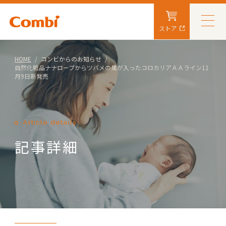
ストア
HOME
コンビからのお知らせ
自然化粧品ナナローブからツバメの巣が入ったコロカリアＡＡライン11
月9日新発売
Article details
記事詳細