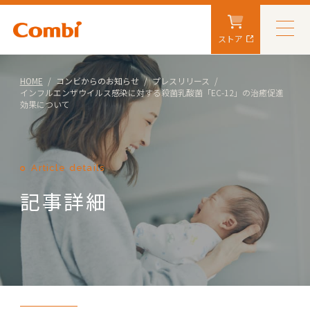
ストア
HOME
コンビからのお知らせ
プレスリリース
インフルエンザウイルス感染に対する殺菌乳酸菌「EC-12」の治癒促進
効果について
Article details
記事詳細