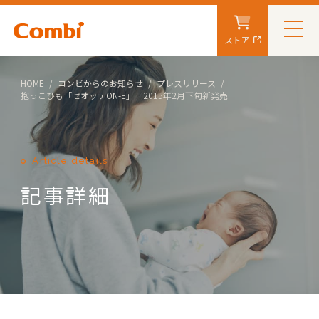
ストア
HOME
コンビからのお知らせ
プレスリリース
抱っこひも「セオッテON-E」 2015年2月下旬新発売
Article details
記事詳細