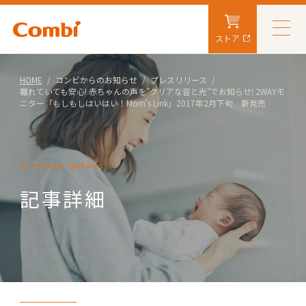
ストア
HOME
コンビからのお知らせ
プレスリリース
離れていても安心! 赤ちゃんの声を”クリアな音と光”でお知らせ! 2WAYモ
ニター「もしもしはいはい！Mom's Link」2017年2月下旬 新発売
Article details
記事詳細