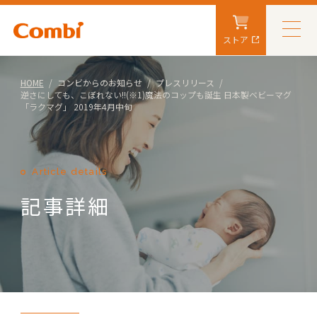
ストア
HOME
コンビからのお知らせ
プレスリリース
逆さにしても、こぼれない!!(※1)魔法のコップも誕生 日本製ベビーマグ
「ラクマグ」 2019年4月中旬
Article details
記事詳細