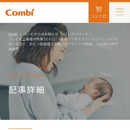
ストア
HOME
コンビからのお知らせ
プレスリリース
コンビ史上最高の防臭力(※1)！3層のバイオマスフィルムでしっかりに
おいを防ぐ おむつ処理用ゴミ箱「ポイテック W防臭」2022年10月下
旬発売
Article details
記事詳細